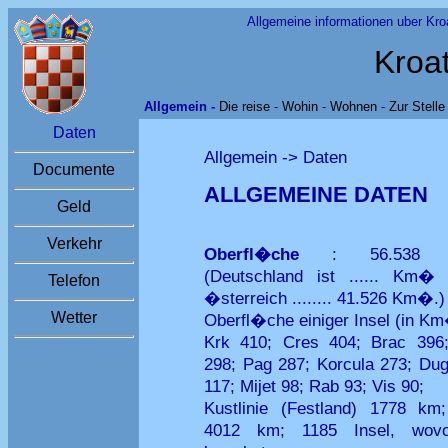
Allgemeine informationen uber Kro
Kroa
Allgemein -
Die reise
-
Wohin
-
Wohnen
-
Zur Stelle
Daten
Allgemein -> Daten
Documente
ALLGEMEINE DATEN
Geld
Verkehr
Oberfl�che
: 56.538 
(Deutschland ist ...... Km�
Telefon
�sterreich ........ 41.526 Km�.)
Wetter
Oberfl�che einiger Insel (in Km
Krk 410; Cres 404; Brac 396
298; Pag 287; Korcula 273; Dug
117; Mijet 98; Rab 93; Vis 90;
Kustlinie (Festland) 1778 km;
4012 km; 1185 Insel, wov