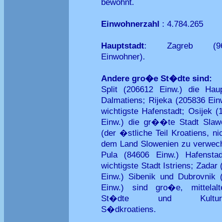
bewohnt.
Einwohnerzahl
: 4.784.265
Hauptstadt
: Zagreb (960
Einwohner).
Andere gro�e St�dte sind:
Split (206612 Einw.) die Haup
Dalmatiens; Rijeka (205836 Einw
wichtigste Hafenstadt; Osijek (
Einw.) die gr��te Stadt Slaw
(der �stliche Teil Kroatiens, ni
dem Land Slowenien zu verwech
Pula (84606 Einw.) Hafensta
wichtigste Stadt Istriens; Zadar
Einw.) Sibenik und Dubrovnik 
Einw.) sind gro�e, mittelalte
St�dte und Kulturze
S�dkroatiens.