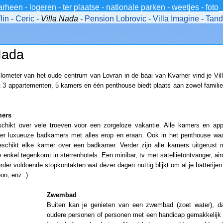
arheen
-
logeren
-
ter plaatse
-
nationale parken
-
weetjes
-
foto
lin
-
Ceric
-
Villa Nada -
Pension Lobrovic
-
Villa Imagine
-
Tand
Nada
lometer van het oude centrum van Lovran in de baai van Kvarner vind je Vill
 3 appartementen, 5 kamers en één penthouse biedt plaats aan zowel families
mers
schikt over vele troeven voor een zorgeloze vakantie. Alle kamers en ap
er luxueuze badkamers met alles erop en eraan. Ook in het penthouse waar
eschikt elke kamer over een badkamer. Verder zijn alle kamers uitgerust m
e enkel tegenkomt in sterrenhotels. Een minibar, tv met satellietontvanger, air
rder voldoende stopkontakten wat dezer dagen nuttig blijkt om al je batterijen
on, enz..)
Zwembad
Buiten kan je genieten van een zwembad (zoet water), d
oudere personen of personen met een handicap gemakkelijk 