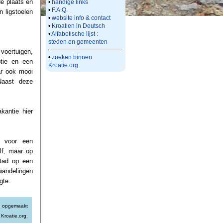
e plaats en
•
handige links
•
F.A.Q.
 ligstoelen
•
website info & contact
•
Kroatien in Deutsch
•
Alfabetische lijst :
steden en gemeenten
voertuigen,
•
zoeken binnen
ptie en een
Kroatie.org
aar ook mooi
 Naast deze
kantie hier
g voor een
lf, maar op
stad op een
wandelingen
gte.
ig opgemaakt
Kroatie.org.