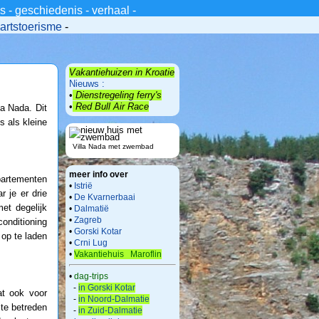
_s
-
geschiedenis
-
verhaal
-
artstoerisme
-
Vakantiehuizen in Kroatie
Nieuws :
•
Dienstregeling ferry's
•
Red Bull Air Race
a Nada. Dit
 als kleine
Villa Nada met zwembad
meer info over
partementen
•
Istrië
 je er drie
•
De Kvarnerbaai
et degelijk
•
Dalmatië
•
Zagreb
conditioning
•
Gorski Kotar
 op te laden
•
Crni Lug
•
Vakantiehuis Maroflin
•
dag-trips
-
in Gorski Kotar
at ook voor
-
in Noord-Dalmatie
te betreden
-
in Zuid-Dalmatie