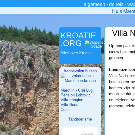
algemeen
-
de reis
-
wa
>
Huis Marof
Villa 
KROATIE
.ORG
Op een paar ki
nieuw huis met
Alles over Kroatie
groepen.
Luxueuze ka
Aanbevolen huizen
Villa Nada be
beschikken ov
kamers zijn b
Maroflin - Crni Lug
meubilair dat j
Pension Lobrovic
Villa Imagine
en telefoon. Ve
Villa Nada
(camera, telefo
Ceric
Tandtoerisme