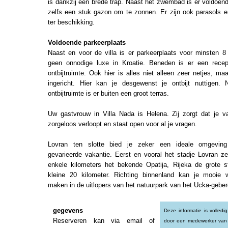
is dankzij een brede trap. Naast het zwembad is er voldoend
zelfs een stuk gazon om te zonnen. Er zijn ook parasols en
ter beschikking.
Voldoende parkeerplaats
Naast en voor de villa is er parkeerplaats voor minsten 8 
geen onnodige luxe in Kroatie. Beneden is er een rece
ontbijtruimte. Ook hier is alles niet alleen zeer netjes, m
ingericht. Hier kan je desgewenst je ontbijt nuttigen.
ontbijtruimte is er buiten een groot terras.
Uw gastvrouw in Villa Nada is Helena. Zij zorgt dat je va
zorgeloos verloopt en staat open voor al je vragen.
Lovran ten slotte bied je zeker een ideale omgevin
gevarieerde vakantie. Eerst en vooral het stadje Lovran ze
enkele kilometers het bekende Opatija, Rijeka de grote 
kleine 20 kilometer. Richting binnenland kan je mooie 
maken in de uitlopers van het natuurpark van het Ucka-geber
gegevens
Deze informatie is volled
Reserveren kan via email of
door een medewerker van 