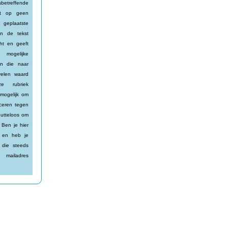
betreffende
alt op geen
 geplaatste
an de tekst
cht en geeft
mogelijke
en die naar
elen waard
e rubriek
 mogelijk om
iceren tegen
nutteloos om
 Ben je hier
t en heb je
 die steeds
ailadres