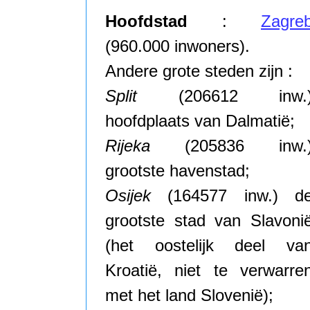
Hoofdstad
:
Zagre
(960.000 inwoners).
Andere grote steden zijn :
Split
(206612 inw.
hoofdplaats van Dalmatië;
Rijeka
(205836 inw.
grootste havenstad;
Osijek
(164577 inw.) d
grootste stad van Slavoni
(het oostelijk deel va
Kroatië, niet te verwarre
met het land Slovenië);