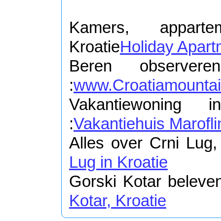
Kamers, appart
Kroatie
Holiday Apart
Beren observer
:
www.Croatiamounta
Vakantiewoning 
:
Vakantiehuis Marofli
Alles over Crni Lug, 
Lug in Kroatie
Gorski Kotar beleven
Kotar, Kroatie