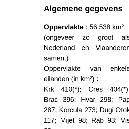
Algemene gegevens
Oppervlakte
: 56.538 km²
(ongeveer zo groot al
Nederland en Vlaandere
samen.)
Oppervlakte van enkel
eilanden (in km²) :
Krk 410(*); Cres 404(*)
Brac 396; Hvar 298; Pa
287; Korcula 273; Dugi Oto
117; Mijet 98; Rab 93; Vi