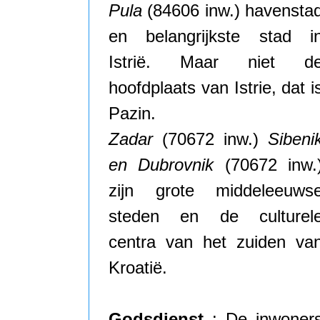
Pula
(84606 inw.) havensta
en belangrijkste stad i
Istrië. Maar niet d
hoofdplaats van Istrie, dat i
Pazin.
Zadar
(70672 inw.)
Sibeni
en Dubrovnik
(70672 inw.
zijn grote middeleeuws
steden en de culturel
centra van het zuiden va
Kroatië.
Godsdienst
: De inwoner