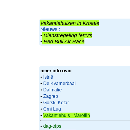
Vakantiehuizen in Kroatie
Nieuws :
•
Dienstregeling ferry's
•
Red Bull Air Race
meer info over
•
Istrië
•
De Kvarnerbaai
•
Dalmatië
•
Zagreb
•
Gorski Kotar
•
Crni Lug
•
Vakantiehuis Maroflin
•
dag-trips