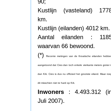
90;
Kustlijn (vasteland) 177
km.
Kustlijn (eilanden) 4012 km.
Aantal eilanden : 118
waarvan 66 bewoond.
(*)
Recente metingen van de Kroatische eilanden hebbe
aangetoond dat Cres dan toch enkele vierkante meters groter i
dan Krk. Cres is dus nu officieel het grootste eiland. Maar roe
dit misschien niet te hard op Krk.
Inwoners
: 4.493.312 (i
Juli 2007).