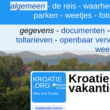
algemeen
-
de reis
-
waarhe
>
parken
-
weetjes
-
fot
gegevens -
documenten
toltarieven
-
openbaar ver
wee
Kroati
KROATIE
vakant
.ORG
Alles over Kroatie
Aanbevolen huizen