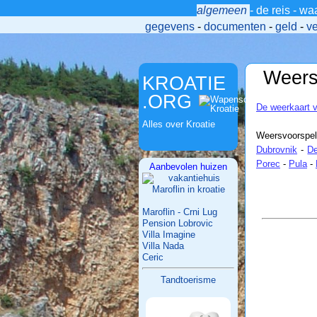
algemeen
-
de reis
-
wa
>
gegevens
-
documenten
-
geld
-
v
Weers
KROATIE
.ORG
De weerkaart 
Alles over Kroatie
Weersvoorspell
Dubrovnik
-
De
Porec
-
Pula
-
Aanbevolen huizen
Maroflin - Crni Lug
Pension Lobrovic
Villa Imagine
Villa Nada
Ceric
Tandtoerisme