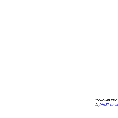
weerkaart voo
(c)
DHMZ Kroati