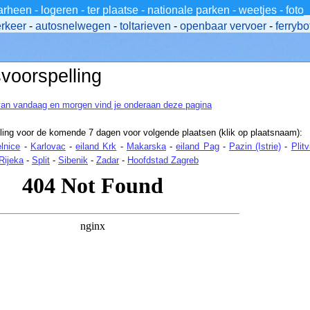
arheen
-
logeren
-
ter plaatse
-
nationale parken
-
weetjes
-
foto
erkeer
-
autosnelwegen
-
toltarieven
-
openbaar vervoer
-
ferrybo
voorspelling
van vandaag en morgen vind je onderaan deze pagina
ing voor de komende 7 dagen voor volgende plaatsen (klik op plaatsnaam):
lnice
-
Karlovac
-
eiland Krk
-
Makarska
-
eiland Pag
-
Pazin (Istrie)
-
Plit
Rijeka
-
Split
-
Sibenik
-
Zadar
-
Hoofdstad Zagreb