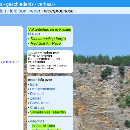
_s
-
geschiedenis
-
verhaal
-
ten
-
telefoon
-
weer
-
weerprognose -
Vakantiehuizen in Kroatie
Nieuws :
•
Dienstregeling ferry's
•
Red Bull Air Race
vice meren
-
Weerstation aan de dam van
het meer in Lokve
meer info over
•
Istrië
•
De Kvarnerbaai
•
Dalmatië
•
Zagreb
•
Gorski Kotar
•
Crni Lug
•
Vakantiehuis Maroflin
•
dag-trips
-
in Gorski Kotar