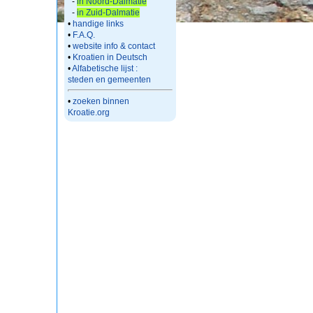
-
in Noord-Dalmatie
-
in Zuid-Dalmatie
•
handige links
•
F.A.Q.
•
website info & contact
•
Kroatien in Deutsch
•
Alfabetische lijst :
steden en gemeenten
•
zoeken binnen
Kroatie.org