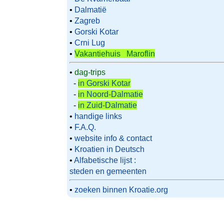
•
Dalmatië
•
Zagreb
•
Gorski Kotar
•
Crni Lug
•
Vakantiehuis Maroflin
•
dag-trips
-
in Gorski Kotar
-
in Noord-Dalmatie
-
in Zuid-Dalmatie
•
handige links
•
F.A.Q.
•
website info & contact
•
Kroatien in Deutsch
•
Alfabetische lijst :
steden en gemeenten
•
zoeken binnen Kroatie.org