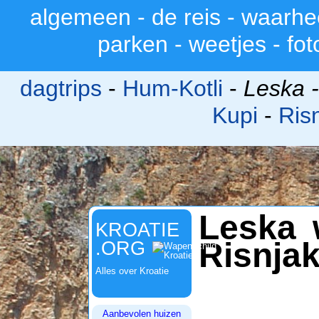
algemeen
-
de reis
-
waarhe
>
parken
-
weetjes
-
fot
dagtrips
-
Hum-Kotli
-
Leska 
Kupi
-
Ris
Leska 
KROATIE
Risnja
.ORG
Alles over Kroatie
Aanbevolen huizen