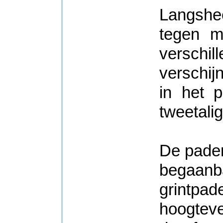
Langshe
tegen m
versch
verschij
in het p
tweetali
De paden
begaan
grintp
hoogteve