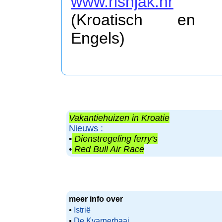
www.risnjak.hr
(Kroatisch en
Engels)
Vakantiehuizen in Kroatie
Nieuws :
•
Dienstregeling ferry's
•
Red Bull Air Race
meer info over
•
Istrië
•
De Kvarnerbaai