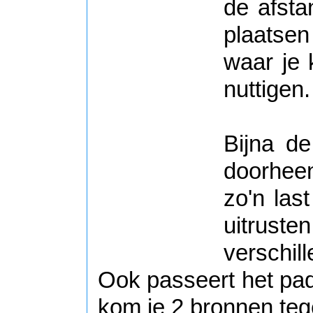
de afsta
plaatsen
waar je 
nuttigen.
Bijna de
doorheen
zo'n las
uitruste
verschil
Ook passeert het pad
kom je 2 bronnen teg