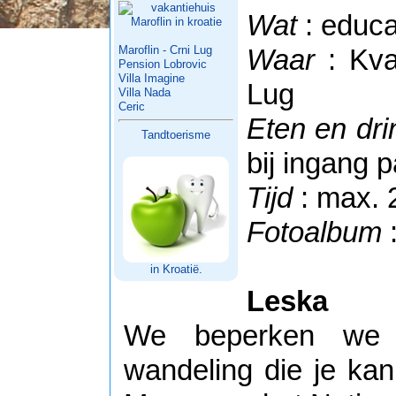
Wat
: educa
Maroflin - Crni Lug
Waar
: Kva
Pension Lobrovic
Villa Imagine
Lug
Villa Nada
Ceric
Eten en dr
Tandtoerisme
bij ingang p
Tijd
: max. 2
Fotoalbum
in Kroatië.
Leska
We beperken we 
wandeling die je ka